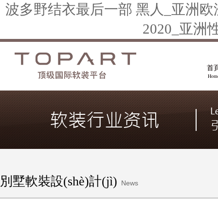
波多野结衣最后一部 黑人_亚洲欧
2020_亚
首
Hom
別墅軟裝設(shè)計(jì)
News